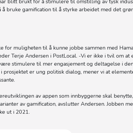
ar blitt brukt for å stimulere til omstilling av tysk indus
å å bruke gamification til å styrke arbeidet med det grøn
iske for muligheten til å kunne jobbe sammen med Hama
leder Terje Andersen i PostLocal. -Vi er ikke i tvil om at
være stimulere til mer engasjement og deltagelse i dem
i prosjektet er ung politisk dialog, mener vi at element
essante.
dereutviklingen av appen som innbyggerne skal benytte,
 varianter av gamification, avslutter Andersen. Jobben
kke ut i 2021.