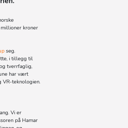
rien.
norske
 millioner kroner
up
seg.
e, i tillegg til
og tverrfaglig,
une har vært
g VR-teknologien.
ang. Vi er
essoren på Hamar
lingen, og