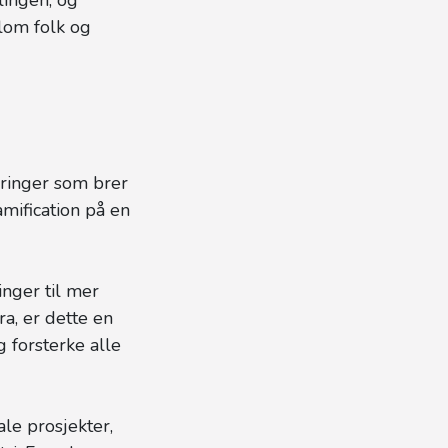
lom folk og
dringer som brer
mification på en
nger til mer
ra, er dette en
g forsterke alle
ale prosjekter,