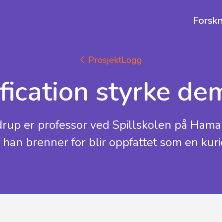
Forskn
ProsjektLogg
ication styrke de
rup er professor ved Spillskolen på Hamar.
han brenner for blir oppfattet som en kuri