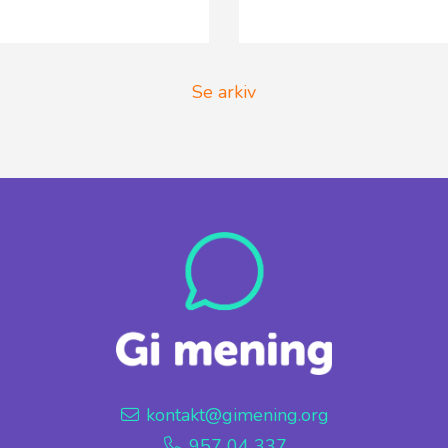
Se arkiv
kontakt@gimening.org
957 04 337