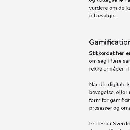
vurdere om de ka
folkevalgte.
Gamificatio
Stikkordet her e
om seg i flere s
rekke områder i h
Når din digitale
bevegelse, eller 
form for gamifica
prosesser og omst
Professor Sverdru