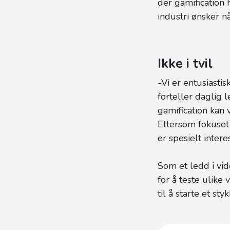
der gamification h
industri ønsker n
Ikke i tvil
-Vi er entusiast
forteller daglig 
gamification kan 
Ettersom fokuset 
er spesielt inter
Som et ledd i vi
for å teste ulike
til å starte et sty