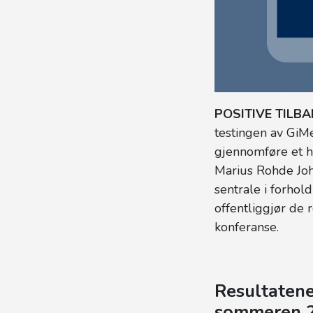
POSITIVE TILB
testingen av GiMe
gjennomføre et h
Marius Rohde Joha
sentrale i forhol
offentliggjør de r
konferanse.
Resultatene
sommeren 20