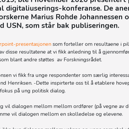
al digitaliuserings-konferanse. De ane
orskerne Marius Rohde Johannessen 
d USN, som står bak publiseringen.
point-presentasjonen
som forteller om resultaene i pil
v disse resultatene at vi fikk anledning til å gjennomfø
som blant andre støttes av Forskningsrådet.
nsen vi fikk fra unge respondenter som særlig interessan
nd Henriksen. -Dette inspirterte oss til å etablere hov
 fokus på ung politisk dialog.
tg vil dialogen mellom mellom ordfører (på vegne av d
amme vil dialogen mellom en skolledelse og elevene.