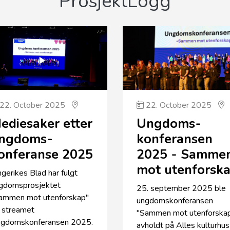
ProsjektLogg
22. October 2025
22. October 2025
ediesaker etter
Ungdoms­
ngdoms­
konferansen
onferanse 2025
2025 - Samme
mot utenforsk
ngerikes Blad har fulgt
gdomsprosjektet
25. september 2025 ble
ammen mot utenforskap"
ungdomskonferansen
 streamet
"Sammen mot utenforska
gdomskonferansen 2025.
avholdt på Alles kulturhus 