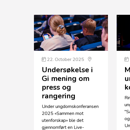
22. October 2025
M
Undersøkelse i
u
Gi mening om
k
press og
rangering
Ri
un
Under ungdomskonferansen
"S
2025 «Sammen mot
og
utenforskap» ble det
Un
gjennomført en Live-