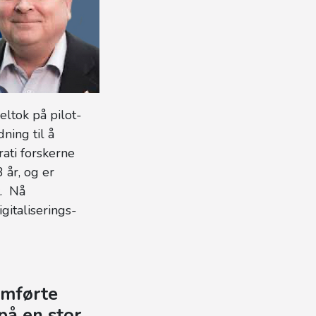
ltok på pilot-
ning til å
ati forskerne
 år, og er
t. Nå
igitaliserings-
mførte
på en stor