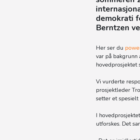
internasjon
demokrati f
Berntzen ve
Her ser du
power
var på bakgrunn a
hovedprosjektet 
Vi vurderte respo
prosjektleder Tro
setter et spesielt
I hovedprosjekte
utforskes. Det s