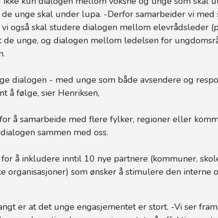
id ikke kun dialogen mellom voksne og unge som skal u
de unge skal under lupa. -Derfor samarbeider vi med 
vi også skal studere dialogen mellom elevrådsleder (
t de unge, og dialogen mellom ledelsen for ungdomsr
n.
nge dialogen - med unge som både avsendere og respon
nt å følge, sier Henriksen,
 for å samarbeide med flere fylker, regioner eller ko
e dialogen sammen med oss.
 for å inkludere inntil 10 nye partnere (kommuner, sko
ke organisasjoner) som ønsker å stimulere den interne 
angt er at det unge engasjementet er stort. -Vi ser fram 