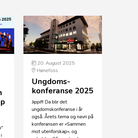
20. August 2025
Hønefoss
Ungdoms­
konferanse 2025
n
ap
Jippi!!! Da blir det
ungdomskonferanse i år
også. Årets tema og navn på
konferansen er «Sammen
p"
mot utenforskap», og
i