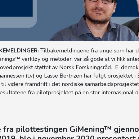
AKEMELDINGER:
Tilbakemeldingene fra unge som har de
nings™ verktøy og metoder, var så gode at vi fikk anled
ovedprosjekt støttet av Norsk Forskningsråd. E-demokr
nnessen (t.v) og Lasse Bertnzen har fulgt prosjektet i 3
d til videre framdrift i det nordiske samarbeidsprosjekte
esultatene fra pilotprosjektet på en stor internasjonal d
 fra pilottestingen
GiMening™ gjenno
19, ble i november 2020 presentert 