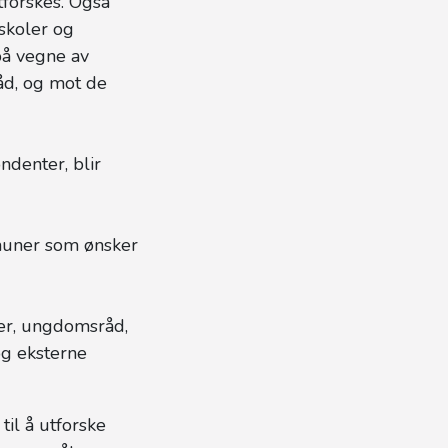
tforskes. Også
skoler og
på vegne av
åd, og mot de
denter, blir
mmuner som ønsker
ler, ungdomsråd,
og eksterne
til å utforske