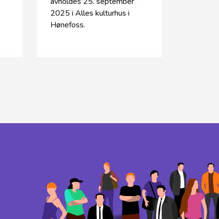
avholdes 25. september
2025 i Alles kulturhus i
Hønefoss.