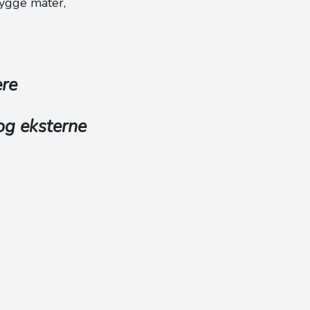
rygge måter,
ere
og eksterne