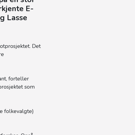
rkjente E-
og Lasse
otprosjektet. Det
re
t, forteller
eprosjektet som
e folkevalgte)